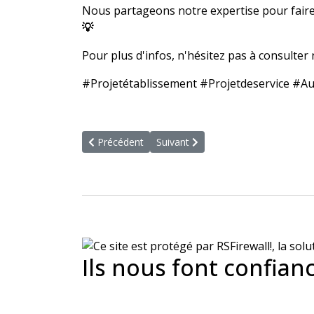
Nous partageons notre expertise pour faire
💡
Pour plus d'infos, n'hésitez pas à consulter
#Projetétablissement #Projetdeservice #Au
Article précédent : Le coaching opérationnel en 
Article suivant : Réussir son auto-
Précédent
Suivant
Ils nous font confian