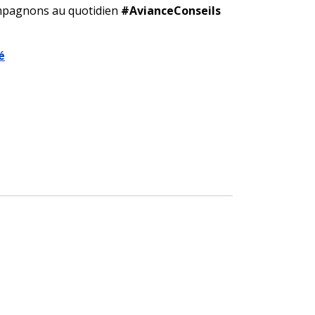
ompagnons au quotidien
#AvianceConseils
é