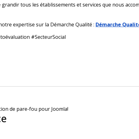
 grandir tous les établissements et services que nous acc
 notre expertise sur la Démarche Qualité :
Démarche Qualit
toévaluation #SecteurSocial
ESSMS
évaluation des ESSMS !
ce