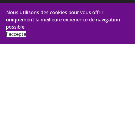
Nous utilisons des cookies pour vous offrir
uniquement la meilleure experience de navigation
possible.
J'accepte
AVIANCE CONSEILS
131, impasse des Palmiers - Pist Oasis 2
30100 Alès
Tél :
+33 (0)4 66 43 92 27
ANTENNE ÎLE DE FRANCE
43, Boulevard du Maréchal Joffre
92340 BOURG LA REINE
contact@aviance.fr