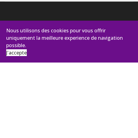
Nous utilisons des cookies pour vous offrir
uniquement la meilleure experience de navigation
possible.
J'accepte
AVIANCE CONSEILS
131, impasse des Palmiers - Pist Oasis 2
30100 Alès
Tél :
+33 (0)4 66 43 92 27
ANTENNE ÎLE DE FRANCE
43, Boulevard du Maréchal Joffre
92340 BOURG LA REINE
contact@aviance.fr