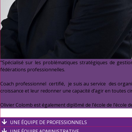
"Spécialisé sur les problématiques stratégiques de gestion
fédérations professionnelles.
Coach professionnel certifié, je suis au service des org
croissance et leur redonner une capacité d’agir en toutes ci
Olivier Colomb est également diplômé de l’école de l’école 
UNE ÉQUIPE DE PROFESSIONNELS
UNE ÉQUIPE ADMINISTRATIVE