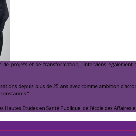
 de projets et de transformation, j’interviens également e
anisations depuis plus de 25 ans avec comme ambition d’a
rconstances."
des Hautes Etudes en Santé Publique, de l’école des Affaires