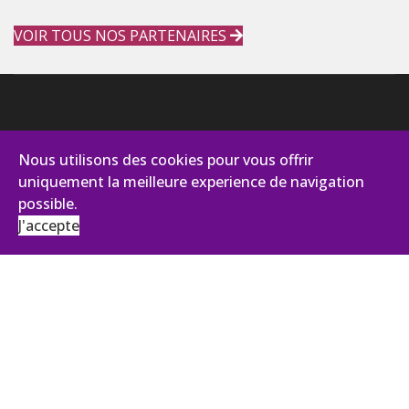
VOIR TOUS NOS PARTENAIRES
Nous utilisons des cookies pour vous offrir
uniquement la meilleure experience de navigation
possible.
J'accepte
AVIANCE CONSEILS
131, impasse des Palmiers - Pist Oasis 2
30100 Alès
Tél :
+33 (0)4 66 43 92 27
ANTENNE ÎLE DE FRANCE