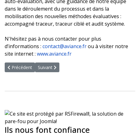
auto-évaluation, avec une guidance de notre équipe
dans le déroulement du processus et dans la
mobilisation des nouvelles méthodes évaluatives :
accompagné traceur, traceur ciblé et audit système.
N'hésitez pas à nous contacter pour plus
d’informations :
contact@aviance.fr
ou à visiter notre
site internet :
www.aviance.fr
Article précédent : Notre expertise sur la Démarche Qualité des 
Article suivant : La démarche stratégique associa
Précédent
Suivant
Ils nous font confiance