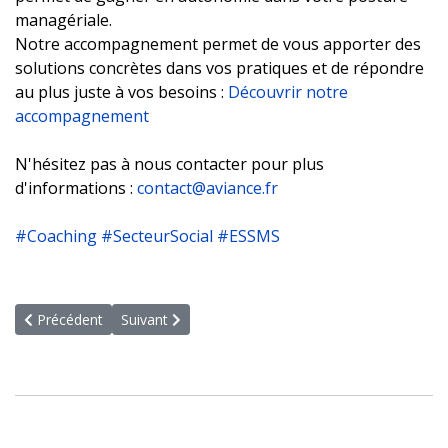
managériale.
Notre accompagnement permet de vous apporter des
solutions concrètes dans vos pratiques et de répondre
au plus juste à vos besoins :
Découvrir notre
accompagnement
N'hésitez pas à nous contacter pour plus
d'informations :
contact@aviance.fr
hashtag
hashtag
hashtag
#
Coaching
#
SecteurSocial
#
ESSMS
Article précédent : Notre catalogue de formations 2026
Article suivant : Notre expertise sur la Démarche 
Précédent
Suivant