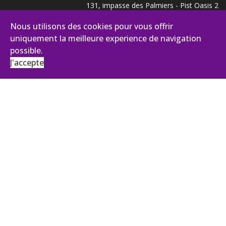
131, impasse des Palmiers - Pist Oasis 2
30100 Alès
Nous utilisons des cookies pour vous offrir
Tél :
+33 (0)4 66 43 92 27
uniquement la meilleure experience de navigation
ANTENNE ÎLE DE FRANCE
possible.
43, Boulevard du Maréchal Joffre
J'accepte
92340 BOURG LA REINE
contact@aviance.fr
Inscription à notre newsletter
Nom
E-mail