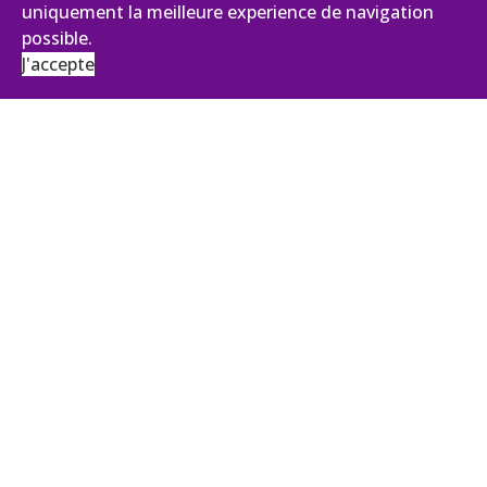
uniquement la meilleure experience de navigation
possible.
J'accepte
AVIANCE CONSEILS
131, impasse des Palmiers - Pist Oasis 2
30100 Alès
Tél :
+33 (0)4 66 43 92 27
ANTENNE ÎLE DE FRANCE
43, Boulevard du Maréchal Joffre
92340 BOURG LA REINE
contact@aviance.fr
Inscription à notre newsletter