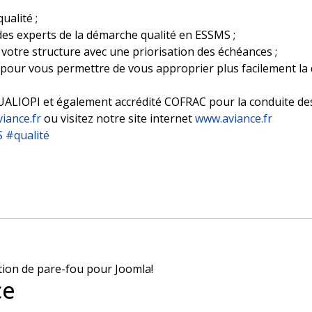
ualité ;
s experts de la démarche qualité en ESSMS ;
 votre structure avec une priorisation des échéances ;
 pour vous permettre de vous approprier plus facilement la
UALIOPI et également accrédité COFRAC pour la conduite des
iance.fr
ou visitez notre site internet
www.aviance.fr
S
#qualité
u 31 mai 2023
 nouvelles modalités d'évaluation HAS
ce