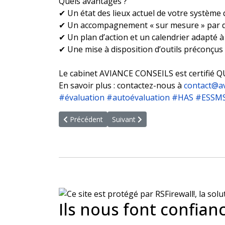
Quels avantages ?
✔ Un état des lieux actuel de votre système q
✔ Un accompagnement « sur mesure » par de
✔ Un plan d’action et un calendrier adapté à
✔ Une mise à disposition d’outils préconçus
Le cabinet AVIANCE CONSEILS est certifié Q
En savoir plus : contactez-nous à
contact@av
#évaluation
#autoévaluation
#HAS
#ESSM
Article précédent : Certificat QUALIOPI - Arrêté d
Article suivant : Formation sur les
Précédent
Suivant
Ils nous font confian