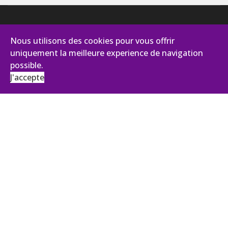
Nous utilisons des cookies pour vous offrir
uniquement la meilleure experience de navigation
possible.
J'accepte
AVIANCE CONSEILS
131, impasse des Palmiers - Pist Oasis 2
30100 Alès
Tél :
+33 (0)4 66 43 92 27
ANTENNE ÎLE DE FRANCE
43, Boulevard du Maréchal Joffre
92340 BOURG LA REINE