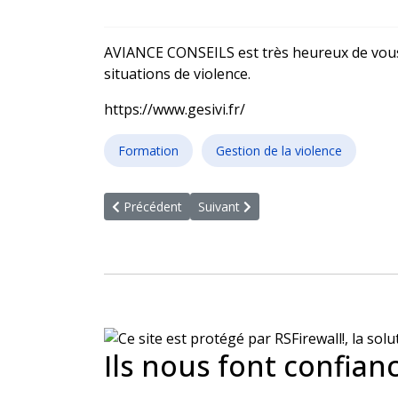
AVIANCE CONSEILS est très heureux de vous 
situations de violence.
https://www.gesivi.fr/
Formation
Gestion de la violence
Article précédent : Formation sur les nouvelles
Article suivant : EVALUATION DES ES
Précédent
Suivant
Ils nous font confian