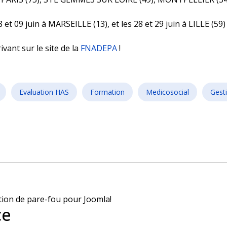
t 09 juin à MARSEILLE (13), et les 28 et 29 juin à LILLE (59) 
vant sur le site de la
FNADEPA
!
Evaluation HAS
Formation
Medicosocial
Gest
veau site web
ce