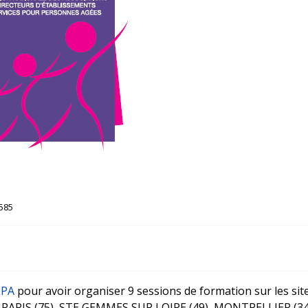
4585
EPA
pour avoir organiser 9 sessions de formation sur les si
ARIS (75), STE GEMMES SUR LOIRE (49), MONTPELLIER (34), 