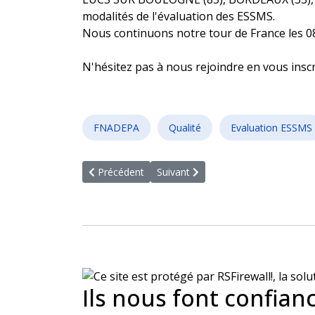
modalités de l'évaluation des ESSMS.
Nous continuons notre tour de France les 08 e
N'hésitez pas à nous rejoindre en vous inscri
FNADEPA
Qualité
Evaluation ESSMS
Article précédent : Votre calendrier HAS
Article suivant : Lancement du nou
Précédent
Suivant
Ils nous font confian