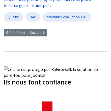
télécharger le fichier pdf .
Qualité
HAS
calendrier évaluation HAS
Article précédent : EVALUATION DES ESSMS : la délicate question d
Article suivant : Formation FNADEPA - Référentiel
Précédent
Suivant
Ils nous font confiance