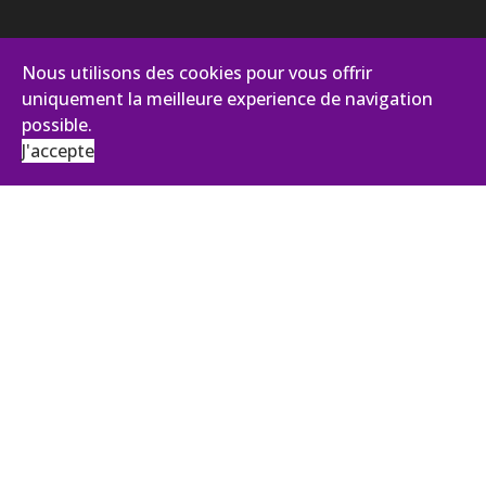
Nous utilisons des cookies pour vous offrir
uniquement la meilleure experience de navigation
possible.
J'accepte
AVIANCE CONSEILS
131, impasse des Palmiers - Pist Oasis 2
30100 Alès
Tél :
+33 (0)4 66 43 92 27
ANTENNE ÎLE DE FRANCE
43, Boulevard du Maréchal Joffre
92340 BOURG LA REINE
contact@aviance.fr